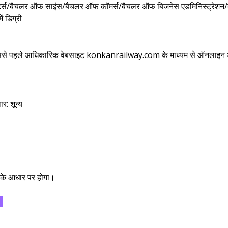
फ आर्ट्स/बैचलर ऑफ साइंस/बैचलर ऑफ कॉमर्स/बैचलर ऑफ बिजनेस एडमिनिस्ट्रेशन
 डिग्री
उससे पहले आधिकारिक वेबसाइट konkanrailway.com के माध्यम से ऑनलाइन 
र: शून्य
न के आधार पर होगा।
4