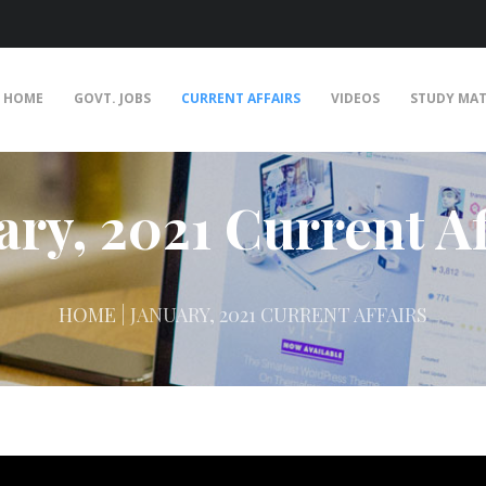
HOME
GOVT. JOBS
CURRENT AFFAIRS
VIDEOS
STUDY MAT
ary, 2021 Current Af
HOME
| JANUARY, 2021 CURRENT AFFAIRS