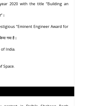
year 2020 with the title “Building an
ाण”।
estigious “Eminent Engineer Award for
 किया गया है।
of India.
of Space.