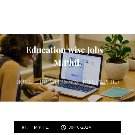
Education wise Jobs -
M.Phil.
HOME
| EDUCATION WISE JOBS (M.PHIL.)
#1. M.PHIL.
30-10-2024